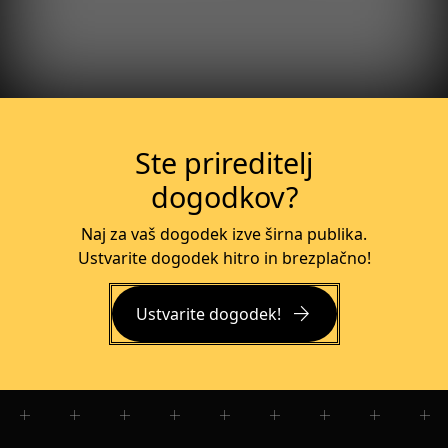
Več o dogodku
Ste prireditelj
dogodkov?
Naj za vaš dogodek izve širna publika.
Ustvarite dogodek hitro in brezplačno!
arrow_forward
Ustvarite dogodek!