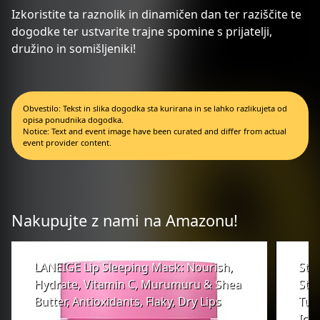
Izkoristite ta raznolik in dinamičen dan ter raziščite te
dogodke ter ustvarite trajne spomine s prijatelji,
družino in somišljeniki!
Obvestilo: Tekst in slika dogodka sta kurirana in se lahko razlikujeta od
opisa ponudnika dogodka.
Notice: Text and event image have been curated and differ from actual
event provider content.
Nakupujte z nami na Amazonu!
LANEIGE Lip Sleeping Mask: Nourish,
Sta
Hydrate, Vitamin C, Murumuru & Shea
Sta
Butter, Antioxidants, Flaky, Dry Lips
Tum
Ice