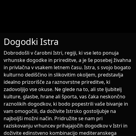
search
language
person
Išči
Dogodki Istra
Dobrodošli v čarobni Istri, regiji, ki vse leto ponuja
vrhunske dogodke in prireditve, a je še posebej živahna
in privlačna v vsakem letnem času. Istra, s svojo bogato
kulturno dediščino in slikovitim okoljem, predstavlja
idealno prizorišče za raznovrstne prireditve, ki
zadovoljijo vse okuse. Ne glede na to, ali ste ljubitelj
kulture, glasbe, hrane ali športa, vas čaka neskončno
raznolikih dogodkov, ki bodo popestrili vaše bivanje in
vam omogočili, da doživite Istrsko gostoljubje na
najboljši možni način. Pridružite se nam pri
raziskovanju vrhuncev prihajajočih dogodkov v Istri in
doživite edinstveno kombinacijo mediteranskega