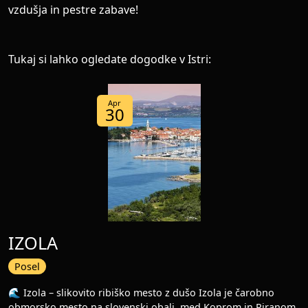
vzdušja in pestre zabave!
Tukaj si lahko ogledate dogodke v Istri:
Apr
30
IZOLA
Posel
🌊 Izola – slikovito ribiško mesto z dušo Izola je čarobno
obmorsko mesto na slovenski obali, med Koprom in Piranom,