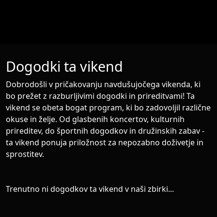
search
language
person
Išči
Dogodki ta vikend
Dobrodošli v pričakovanju navdušujočega vikenda, ki
bo prežet z razburljivimi dogodki in prireditvami! Ta
vikend se obeta bogat program, ki bo zadovoljil različne
okuse in želje. Od glasbenih koncertov, kulturnih
prireditev, do športnih dogodkov in družinskih zabav -
ta vikend ponuja priložnost za nepozabno doživetje in
sprostitev.
Trenutno ni dogodkov ta vikend v naši zbirki...