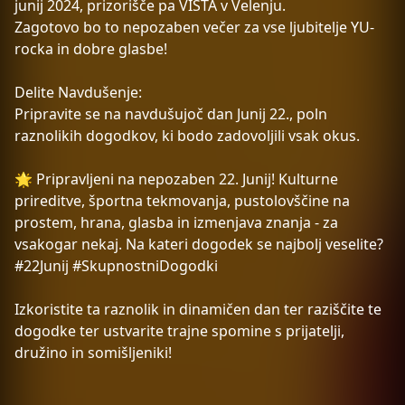
junij 2024, prizorišče pa VISTA v Velenju.
Zagotovo bo to nepozaben večer za vse ljubitelje YU-
rocka in dobre glasbe!
Delite Navdušenje:
Pripravite se na navdušujoč dan Junij 22., poln
raznolikih dogodkov, ki bodo zadovoljili vsak okus.
🌟 Pripravljeni na nepozaben 22. Junij! Kulturne
prireditve, športna tekmovanja, pustolovščine na
prostem, hrana, glasba in izmenjava znanja - za
vsakogar nekaj. Na kateri dogodek se najbolj veselite?
#22Junij #SkupnostniDogodki
Izkoristite ta raznolik in dinamičen dan ter raziščite te
dogodke ter ustvarite trajne spomine s prijatelji,
družino in somišljeniki!