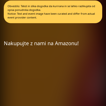
Obvestilo: Tekst in slika dogodka sta kurirana in se lahko razlikujeta od
opisa ponudnika dogodka.
Notice: Text and event image have been curated and differ from actual
event provider content.
Nakupujte z nami na Amazonu!