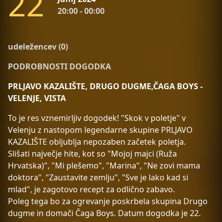
2
2
20:00 - 00:00
udeležencev (0)
PODROBNOSTI DOGODKA
PRLJAVO KAZALIŠTE, DRUGO DUGME,ČAGA BOYS -
VELENJE, VISTA
To je res vznemirljiv dogodek! "Skok v poletje" v
Velenju z nastopom legendarne skupine PRLJAVO
KAZALIŠTE obljublja nepozaben začetek poletja.
Slišati največje hite, kot so "Mojoj majci (Ruža
Hrvatska)", "Mi plešemo", "Marina", "Ne zovi mama
doktora", "Zaustavite zemlju", "Sve je lako kad si
mlad", je zagotovo recept za odlično zabavo.
Poleg tega bo za ogrevanje poskrbela skupina Drugo
dugme in domači Čaga Boys. Datum dogodka je 22.