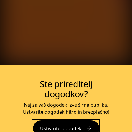
Več o dogodku
Ste prireditelj
dogodkov?
Naj za vaš dogodek izve širna publika.
Ustvarite dogodek hitro in brezplačno!
arrow_forward
Ustvarite dogodek!