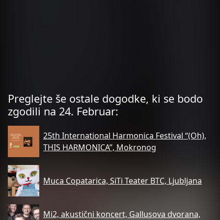
Preglejte še ostale dogodke, ki se bodo
zgodili na 24. Februar:
25th International ​Harmonica Festival ​“(Oh),
THIS ​HARMONICA”, Mokronog
Muca Copatarica, SiTi Teater BTC, Ljubljana
Mi2, akustični koncert, Gallusova dvorana,