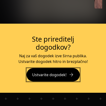
Več o dogodku
Ste prireditelj
dogodkov?
Naj za vaš dogodek izve širna publika.
Ustvarite dogodek hitro in brezplačno!
arrow_forward
Ustvarite dogodek!