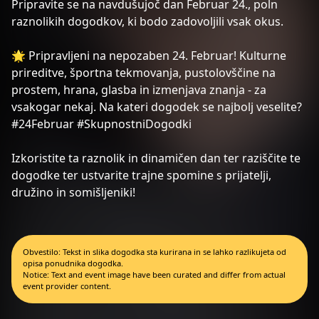
Pripravite se na navdušujoč dan Februar 24., poln
raznolikih dogodkov, ki bodo zadovoljili vsak okus.
🌟 Pripravljeni na nepozaben 24. Februar! Kulturne
prireditve, športna tekmovanja, pustolovščine na
prostem, hrana, glasba in izmenjava znanja - za
vsakogar nekaj. Na kateri dogodek se najbolj veselite?
#24Februar #SkupnostniDogodki
Izkoristite ta raznolik in dinamičen dan ter raziščite te
dogodke ter ustvarite trajne spomine s prijatelji,
družino in somišljeniki!
Obvestilo: Tekst in slika dogodka sta kurirana in se lahko razlikujeta od
opisa ponudnika dogodka.
Notice: Text and event image have been curated and differ from actual
event provider content.