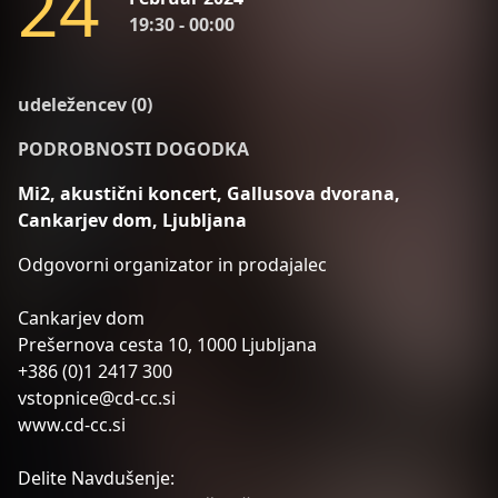
2
4
19:30 - 00:00
udeležencev (0)
PODROBNOSTI DOGODKA
Mi2, akustični koncert, Gallusova dvorana,
Cankarjev dom, Ljubljana
Odgovorni organizator in prodajalec
Cankarjev dom
Prešernova cesta 10, 1000 Ljubljana
+386 (0)1 2417 300
vstopnice@cd-cc.si
www.cd-cc.si
Delite Navdušenje: