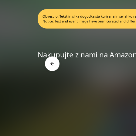
Obvestilo: Tekst in slika dogodka sta kurirana in se lahko
Notice: Text and event image have been curated and differ
Nakupujte z nami na Amazo