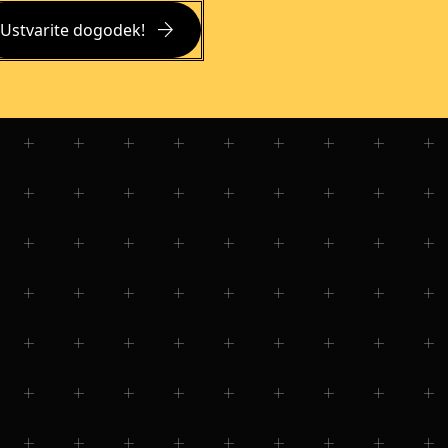
arrow_forward
Ustvarite dogodek!