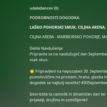
udeležencev (0)
PODROBNOSTI DOGODKA
LAŠKO POHORSKI SMUK, CILJNA ARENA
CILJNA AREBA - MARIBORSKO POHORJE, M
Delite Navdušenje:
Pripravite se na navdušujoč dan September 
vsak okus.
🌟 Pripravljeni na nepozaben 30. Septembe
pustolovščine na prostem, hrana, glasba in
dogodek se najbolj veselite? #30Septemb
Izkoristite ta raznolik in dinamičen dan ter
prijatelji, družino in somišljeniki!