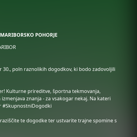
, MARIBORSKO POHORJE
ARIBOR
30., poln raznolikih dogodkov, ki bodo zadovoljili
r! Kulturne prireditve, športna tekmovanja,
 izmenjava znanja - za vsakogar nekaj. Na kateri
er #SkupnostniDogodki
 raziščite te dogodke ter ustvarite trajne spomine s