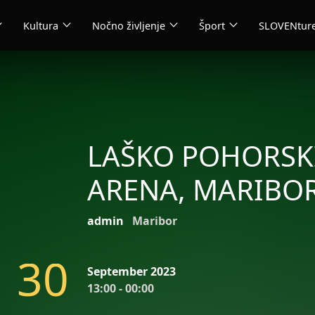
_more
expand_more
expand_more
expand_more
Kultura
Nočno življenje
Šport
SLOVENtur
LAŠKO POHORSKI
ARENA, MARIBO
admin
Maribor
3
0
September 2023
13:00 - 00:00