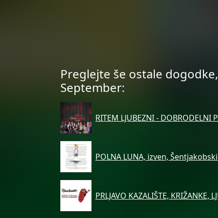
Preglejte še ostale dogodke, 
September:
RITEM LJUBEZNI - DOBRODELNI P
POLNA LUNA, izven, Šentjakobski 
PRLJAVO KAZALIŠTE, KRIŽANKE, L