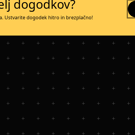
telj dogodkov?
a. Ustvarite dogodek hitro in brezplačno!