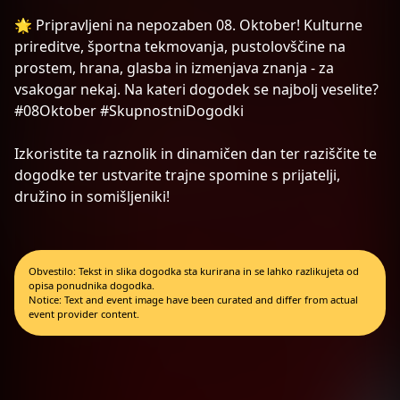
🌟 Pripravljeni na nepozaben 08. Oktober! Kulturne
prireditve, športna tekmovanja, pustolovščine na
prostem, hrana, glasba in izmenjava znanja - za
vsakogar nekaj. Na kateri dogodek se najbolj veselite?
#08Oktober #SkupnostniDogodki
Izkoristite ta raznolik in dinamičen dan ter raziščite te
dogodke ter ustvarite trajne spomine s prijatelji,
družino in somišljeniki!
Obvestilo: Tekst in slika dogodka sta kurirana in se lahko razlikujeta od
opisa ponudnika dogodka.
Notice: Text and event image have been curated and differ from actual
event provider content.