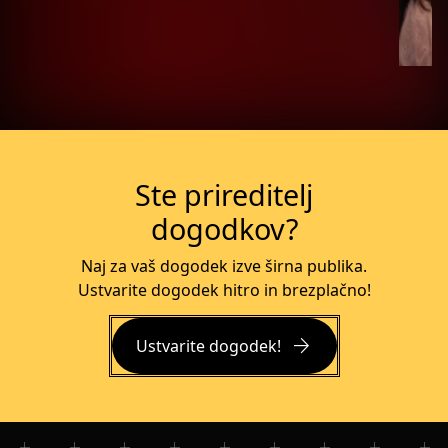
Več o dogodku
Ste prireditelj
dogodkov?
Naj za vaš dogodek izve širna publika.
Ustvarite dogodek hitro in brezplačno!
arrow_forward
Ustvarite dogodek!