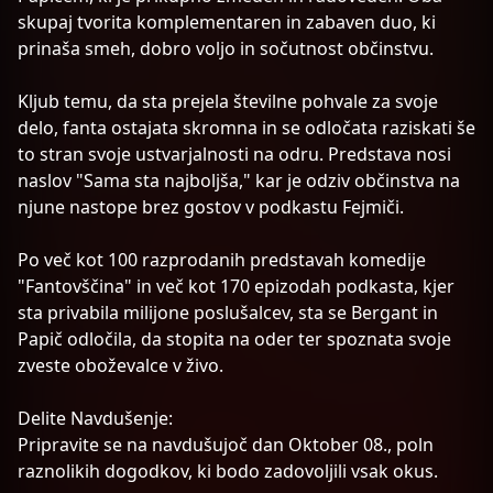
skupaj tvorita komplementaren in zabaven duo, ki
prinaša smeh, dobro voljo in sočutnost občinstvu.
Kljub temu, da sta prejela številne pohvale za svoje
delo, fanta ostajata skromna in se odločata raziskati še
to stran svoje ustvarjalnosti na odru. Predstava nosi
naslov "Sama sta najboljša," kar je odziv občinstva na
njune nastope brez gostov v podkastu Fejmiči.
Po več kot 100 razprodanih predstavah komedije
"Fantovščina" in več kot 170 epizodah podkasta, kjer
sta privabila milijone poslušalcev, sta se Bergant in
Papič odločila, da stopita na oder ter spoznata svoje
zveste oboževalce v živo.
Delite Navdušenje:
Pripravite se na navdušujoč dan Oktober 08., poln
raznolikih dogodkov, ki bodo zadovoljili vsak okus.