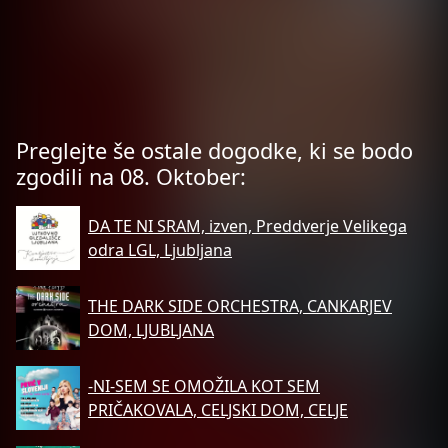
Preglejte še ostale dogodke, ki se bodo
zgodili na 08. Oktober:
DA TE NI SRAM, izven, Preddverje Velikega
odra LGL, Ljubljana
THE DARK SIDE ORCHESTRA, CANKARJEV
DOM, LJUBLJANA
-NI-SEM SE OMOŽILA KOT SEM
PRIČAKOVALA, CELJSKI DOM, CELJE