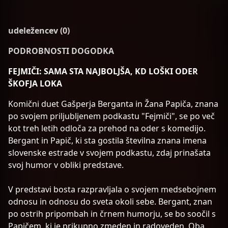
udeležencev (0)
PODROBNOSTI DOGODKA
FEJMIČI: SAMA STA NAJBOLJŠA, KD LOŠKI ODER
ŠKOFJA LOKA
Komični duet Gašperja Berganta in Žana Papiča, znana
po svojem priljubljenem podkastu "Fejmiči", se po več
kot treh letih odloča za prehod na oder s komedijo.
Bergant in Papič, ki sta gostila številna znana imena
slovenske estrade v svojem podkastu, zdaj prinašata
svoj humor v obliki predstave.
V predstavi bosta razpravljala o svojem medsebojnem
odnosu in odnosu do sveta okoli sebe. Bergant, znan
po ostrih pripombah in črnem humorju, se bo soočil s
Papičem, ki je prikupno zmeden in radoveden. Oba