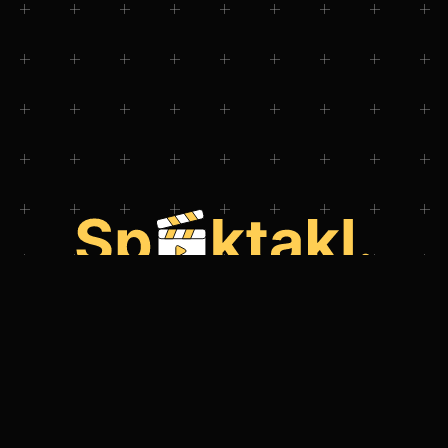
Še nimate naše aplikacije za telefon?
Prenesite si jo in dostopajte do dogodkov v trenutku!