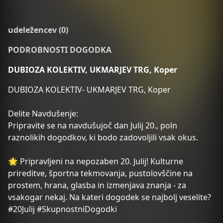
udeležencev (0)
PODROBNOSTI DOGODKA
DUBIOZA KOLEKTIV, UKMARJEV TRG, Koper
DUBIOZA KOLEKTIV- UKMARJEV TRG, Koper
Delite Navdušenje:
Pripravite se na navdušujoč dan Julij 20., poln
raznolikih dogodkov, ki bodo zadovoljili vsak okus.
🌟 Pripravljeni na nepozaben 20. Julij! Kulturne
prireditve, športna tekmovanja, pustolovščine na
prostem, hrana, glasba in izmenjava znanja - za
vsakogar nekaj. Na kateri dogodek se najbolj veselite?
#20Julij #SkupnostniDogodki