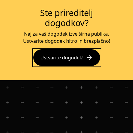
Ste prireditelj
dogodkov?
Naj za vaš dogodek izve širna publika.
Ustvarite dogodek hitro in brezplačno!
arrow_forward
Ustvarite dogodek!