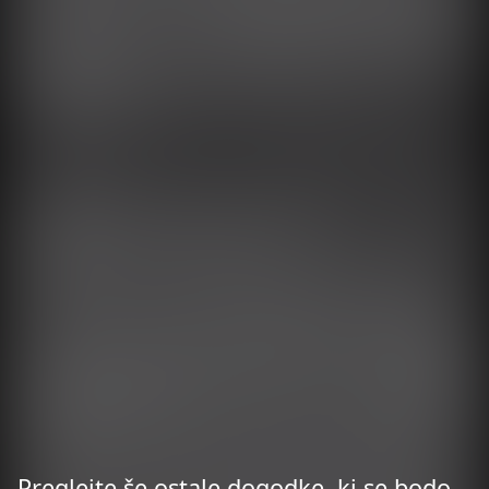
Preglejte še ostale dogodke, ki se bodo