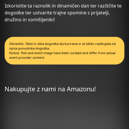
Izkoristite ta raznolik in dinamičen dan ter raziščite te
dogodke ter ustvarite trajne spomine s prijatelji,
družino in somišljeniki!
Obvestilo: Tekst in slika dogodka sta kurirana in se lahko razlikujeta od
opisa ponudnika dogodka.
Notice: Text and event image have been curated and differ from actual
event provider content.
Nakupujte z nami na Amazonu!