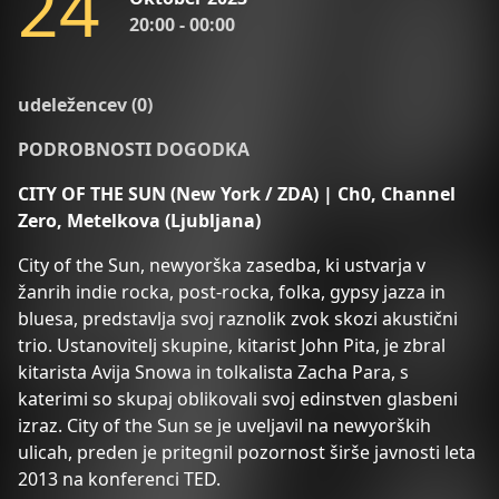
2
4
20:00 - 00:00
udeležencev (0)
PODROBNOSTI DOGODKA
CITY OF THE SUN (New York / ZDA) | Ch0, Channel
Zero, Metelkova (Ljubljana)
City of the Sun, newyorška zasedba, ki ustvarja v
žanrih indie rocka, post-rocka, folka, gypsy jazza in
bluesa, predstavlja svoj raznolik zvok skozi akustični
trio. Ustanovitelj skupine, kitarist John Pita, je zbral
kitarista Avija Snowa in tolkalista Zacha Para, s
katerimi so skupaj oblikovali svoj edinstven glasbeni
izraz. City of the Sun se je uveljavil na newyorških
ulicah, preden je pritegnil pozornost širše javnosti leta
2013 na konferenci TED.