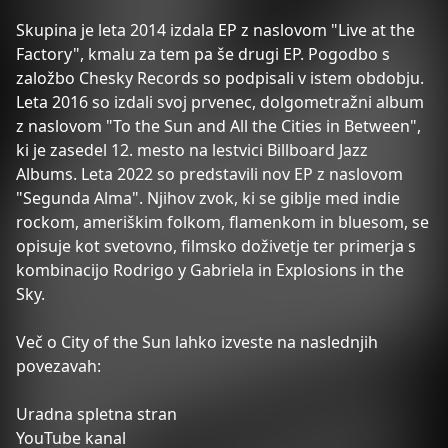
Skupina je leta 2014 izdala EP z naslovom "Live at the
Factory", kmalu za tem pa še drugi EP. Pogodbo s
založbo Chesky Records so podpisali v istem obdobju.
Leta 2016 so izdali svoj prvenec, dolgometražni album
z naslovom "To the Sun and All the Cities in Between",
ki je zasedel 12. mesto na lestvici Billboard Jazz
Albums. Leta 2022 so predstavili nov EP z naslovom
"Segunda Alma". Njihov zvok, ki se giblje med indie
rockom, ameriškim folkom, flamenkom in bluesom, se
opisuje kot svetovno, filmsko doživetje ter primerja s
kombinacijo Rodrigo y Gabriela in Explosions in the
Sky.
Več o City of the Sun lahko izveste na naslednjih
povezavah:
Uradna spletna stran
YouTube kanal