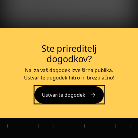
Več o dogodku
Ste prireditelj
dogodkov?
Naj za vaš dogodek izve širna publika.
Ustvarite dogodek hitro in brezplačno!
arrow_forward
Ustvarite dogodek!