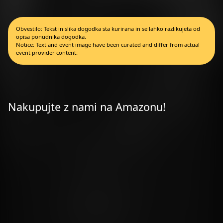
Obvestilo: Tekst in slika dogodka sta kurirana in se lahko razlikujeta od
opisa ponudnika dogodka.
Notice: Text and event image have been curated and differ from actual
event provider content.
Nakupujte z nami na Amazonu!