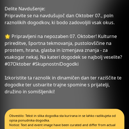
Delite Navdušenje:
Pripravite se na navdušujoč dan Oktober 07., poln
raznolikih dogodkov, ki bodo zadovoljili vsak okus.
🌟 Pripravljeni na nepozaben 07. Oktober! Kulturne
prireditve, športna tekmovanja, pustolovščine na
prostem, hrana, glasba in izmenjava znanja - za
vsakogar nekaj. Na kateri dogodek se najbolj veselite?
#07Oktober #SkupnostniDogodki
Izkoristite ta raznolik in dinamičen dan ter raziščite te
dogodke ter ustvarite trajne spomine s prijatelji,
družino in somišljeniki!
Obvestilo: Tekst in slika dogodka sta kurirana in se lahko razlikujeta od
opisa ponudnika dogodka.
Notice: Text and event image have been curated and differ from actual