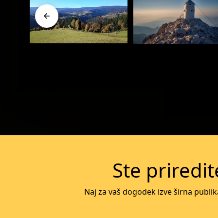
Več o dogodku
Več o dogodku
Ste priredi
Naj za vaš dogodek izve širna publik