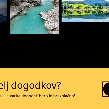
Več o dogodku
Več o dogodku
telj dogodkov?
a. Ustvarite dogodek hitro in brezplačno!