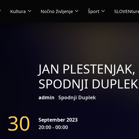
_more
expand_more
expand_more
expand_more
Kultura
Nočno življenje
Šport
SLOVENtur
JAN PLESTENJAK
SPODNJI DUPLEK
admin
Spodnji Duplek
3
0
September 2023
20:00 - 00:00