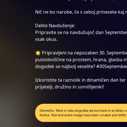
Nič ne bo narobe, če s seboj prinesete kaj
Delite Navdušenje:
Pripravite se na navdušujoč dan September 
vsak okus.
🌟 Pripravljeni na nepozaben 30. Septembe
pustolovščine na prostem, hrana, glasba in
dogodek se najbolj veselite? #30Septemb
Izkoristite ta raznolik in dinamičen dan ter
prijatelji, družino in somišljeniki!
Obvestilo: Tekst in slika dogodka sta kurirana in se lahko
Notice: Text and event image have been curated and differ