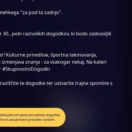
 mehkega "za pod ta zadnjo".
30., poln raznolikih dogodkov, ki bodo zadovoljili
r! Kulturne prireditve, športna tekmovanja,
 izmenjava znanja - za vsakogar nekaj. Na kateri
er #SkupnostniDogodki
 raziščite te dogodke ter ustvarite trajne spomine s
 razlikujeta od opisa ponudnika dogodka.
 from actual event provider content.