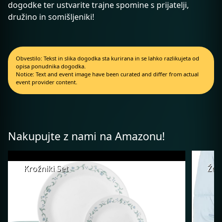
dogodke ter ustvarite trajne spomine s prijatelji,
družino in somišljeniki!
Obvestilo: Tekst in slika dogodka sta kurirana in se lahko razlikujeta od
opisa ponudnika dogodka.
Notice: Text and event image have been curated and differ from actual
event provider content.
Nakupujte z nami na Amazonu!
Krožniki Set
Žen