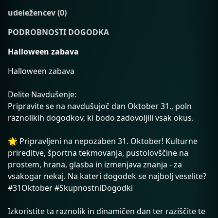
udeležencev (0)
PODROBNOSTI DOGODKA
Halloween zabava
Halloween zabava
Delite Navdušenje:
Pripravite se na navdušujoč dan Oktober 31., poln
raznolikih dogodkov, ki bodo zadovoljili vsak okus.
🌟 Pripravljeni na nepozaben 31. Oktober! Kulturne
prireditve, športna tekmovanja, pustolovščine na
prostem, hrana, glasba in izmenjava znanja - za
vsakogar nekaj. Na kateri dogodek se najbolj veselite?
#31Oktober #SkupnostniDogodki
Izkoristite ta raznolik in dinamičen dan ter raziščite te