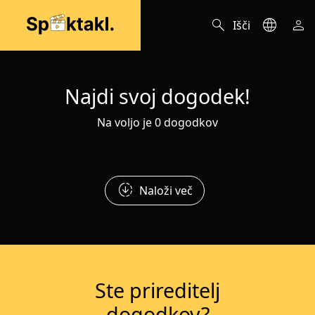
search
language
person
Išči
Najdi svoj dogodek!
Na voljo je 0 dogodkov
downloading
Naloži več
Ste prireditelj
dogodkov?