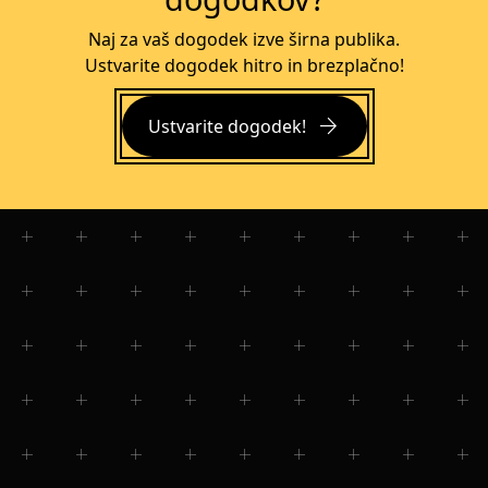
Naj za vaš dogodek izve širna publika.
Ustvarite dogodek hitro in brezplačno!
arrow_forward
Ustvarite dogodek!