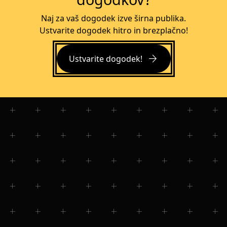
Naj za vaš dogodek izve širna publika.
Ustvarite dogodek hitro in brezplačno!
arrow_forward
Ustvarite dogodek!