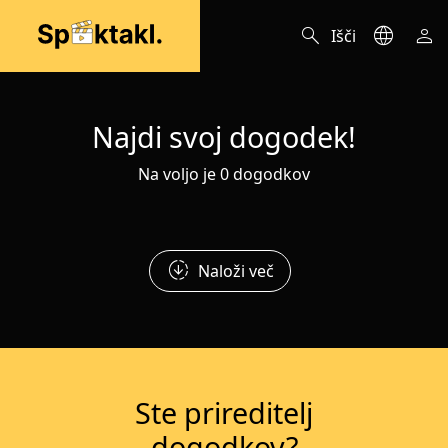
search
language
person
Išči
Najdi svoj dogodek!
Na voljo je 0 dogodkov
downloading
Naloži več
Ste prireditelj
dogodkov?