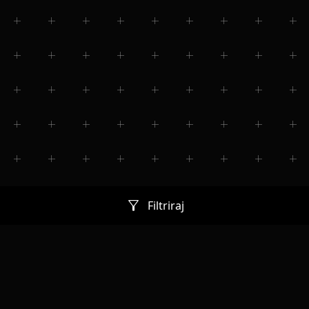
filter_alt
Filtriraj