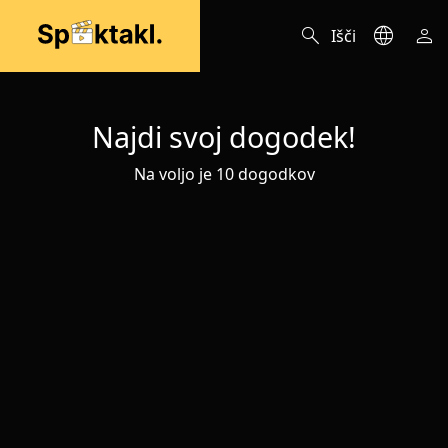
search
language
person
Išči
Najdi svoj dogodek!
Na voljo je 10 dogodkov