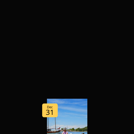
Dec
31