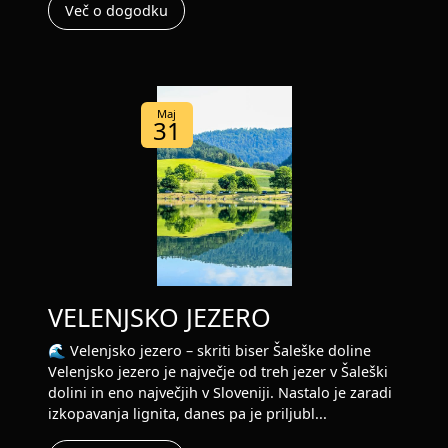
Več o dogodku
Maj
31
VELENJSKO JEZERO
🌊 Velenjsko jezero – skriti biser Šaleške doline
Velenjsko jezero je največje od treh jezer v Šaleški
dolini in eno največjih v Sloveniji. Nastalo je zaradi
izkopavanja lignita, danes pa je priljubl...