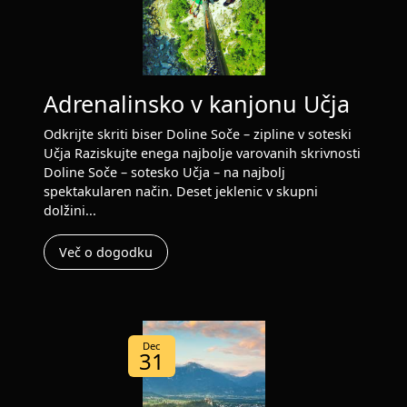
Adrenalinsko v kanjonu Učja
Odkrijte skriti biser Doline Soče – zipline v soteski
Učja Raziskujte enega najbolje varovanih skrivnosti
Doline Soče – sotesko Učja – na najbolj
spektakularen način. Deset jeklenic v skupni
dolžini...
Več o dogodku
Dec
31