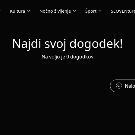
_more
expand_more
expand_more
expand_more
Kultura
Nočno življenje
Šport
SLOVENtur
Najdi svoj dogodek!
Na voljo je 0 dogodkov
downloading
Nalo