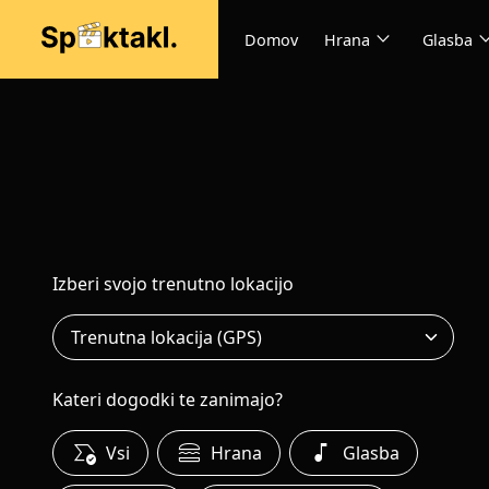
expand_more
expand
Domov
Hrana
Glasba
Izberi svojo trenutno lokacijo
Kateri dogodki te zanimajo?
all_match
lunch_dining
music_note
Vsi
Hrana
Glasba