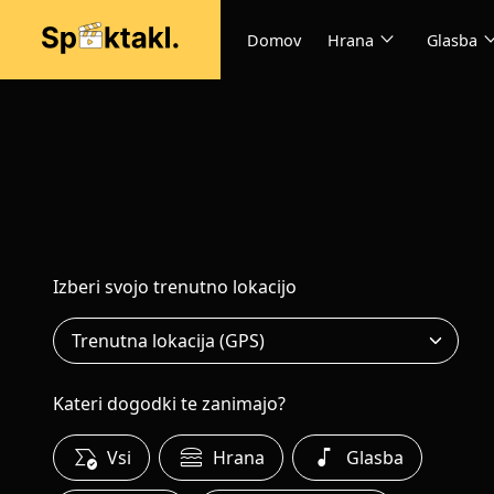
expand_more
expand
Domov
Hrana
Glasba
Izberi svojo trenutno lokacijo
Kateri dogodki te zanimajo?
all_match
lunch_dining
music_note
Vsi
Hrana
Glasba