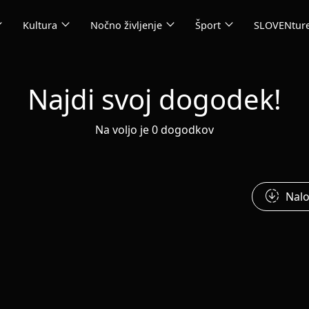
_more
expand_more
expand_more
expand_more
Kultura
Nočno življenje
Šport
SLOVENtur
Najdi svoj dogodek!
Na voljo je 0 dogodkov
downloading
Nalo