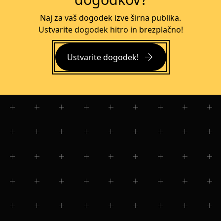
Naj za vaš dogodek izve širna publika.
Ustvarite dogodek hitro in brezplačno!
arrow_forward
Ustvarite dogodek!