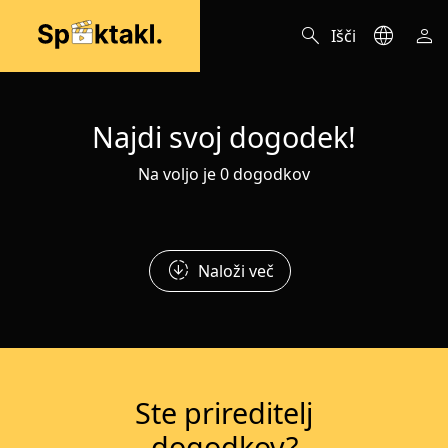
search
language
person
Išči
Najdi svoj dogodek!
Na voljo je 0 dogodkov
downloading
Naloži več
Ste prireditelj
dogodkov?