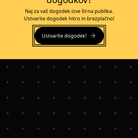
Naj za vaš dogodek izve širna publika.
Ustvarite dogodek hitro in brezplačno!
arrow_forward
Ustvarite dogodek!