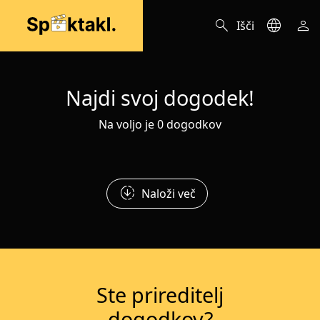
search
language
person
Išči
Najdi svoj dogodek!
Na voljo je 0 dogodkov
downloading
Naloži več
Ste prireditelj
dogodkov?