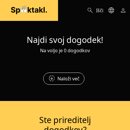
search
language
person
Išči
Najdi svoj dogodek!
Na voljo je 0 dogodkov
downloading
Naloži več
Ste prireditelj
dogodkov?