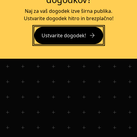
Naj za vaš dogodek izve širna publika.
Ustvarite dogodek hitro in brezplačno!
arrow_forward
Ustvarite dogodek!