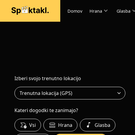
expand_more
expand
Domov
Hrana
Glasba
Izberi svojo trenutno lokacijo
Kateri dogodki te zanimajo?
all_match
lunch_dining
music_note
Vsi
Hrana
Glasba