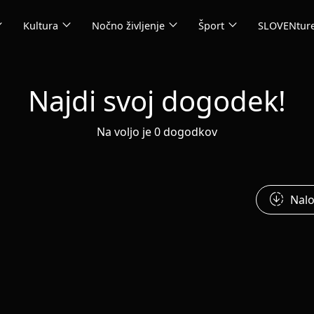
_more
expand_more
expand_more
expand_more
Kultura
Nočno življenje
Šport
SLOVENtur
Najdi svoj dogodek!
Na voljo je 0 dogodkov
downloading
Nalo