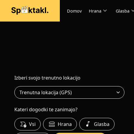
expand_more
expand
Domov
Hrana
Glasba
Izberi svojo trenutno lokacijo
Kateri dogodki te zanimajo?
all_match
lunch_dining
music_note
Vsi
Hrana
Glasba