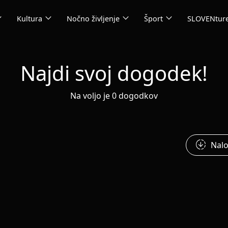
_more
expand_more
expand_more
expand_more
Kultura
Nočno življenje
Šport
SLOVENtur
Najdi svoj dogodek!
Na voljo je 0 dogodkov
downloading
Nalo