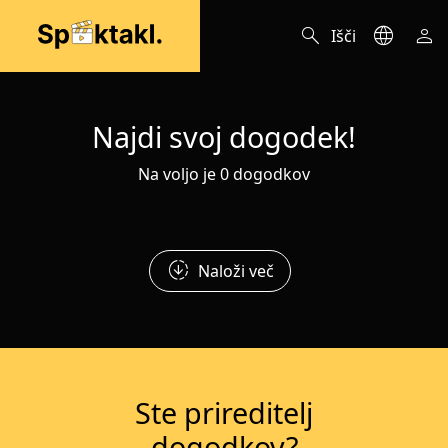
search
language
person
Išči
Najdi svoj dogodek!
Na voljo je 0 dogodkov
downloading
Naloži več
Ste prireditelj
dogodkov?