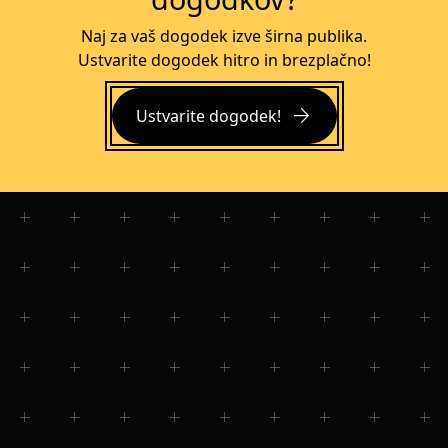
Naj za vaš dogodek izve širna publika.
Ustvarite dogodek hitro in brezplačno!
arrow_forward
Ustvarite dogodek!