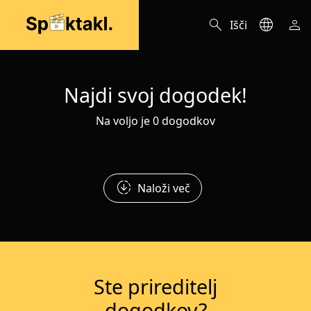
search
language
person
Išči
Najdi svoj dogodek!
Na voljo je 0 dogodkov
downloading
Naloži več
Ste prireditelj
dogodkov?