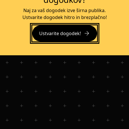
Naj za vaš dogodek izve širna publika.
Ustvarite dogodek hitro in brezplačno!
arrow_forward
Ustvarite dogodek!