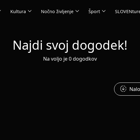
_more
expand_more
expand_more
expand_more
Kultura
Nočno življenje
Šport
SLOVENtur
Najdi svoj dogodek!
Na voljo je 0 dogodkov
downloading
Nalo