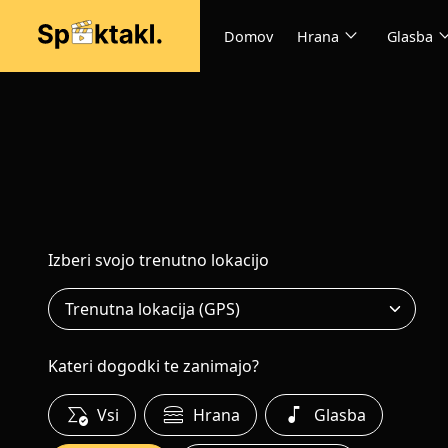
expand_more
expand
Domov
Hrana
Glasba
Izberi svojo trenutno lokacijo
Kateri dogodki te zanimajo?
all_match
lunch_dining
music_note
Vsi
Hrana
Glasba