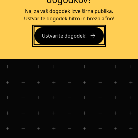
Naj za vaš dogodek izve širna publika.
Ustvarite dogodek hitro in brezplačno!
arrow_forward
Ustvarite dogodek!