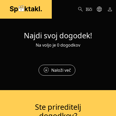
search
language
person
Išči
Najdi svoj dogodek!
Na voljo je 0 dogodkov
downloading
Naloži več
Ste prireditelj
dogodkov?