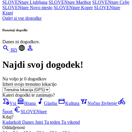
SLOVENture Ljubljana
SLOVENture Maribor
SLOVENture Celje
SLOVENture Novo mesto
SLOVENture Koper
SLOVENture
Kranj
Oglej si vse dogodke
Današnji dogodki
Danes ni dogodkov.
search
language
person
Išči
Najdi svoj dogodek!
Na voljo je 0 dogodkov
Izberi svojo trenutno lokacijo
Kateri dogodki te zanimajo?
all_match
lunch_dining
music_note
movie
nightlife
directions_bike
Vsi
Hrana
Glasba
Kultura
Nočno življenje
euro
Šport
SLOVENture
Kdaj?
Kadarkoli
Danes
Jutri
Ta teden
Ta vikend
Oddaljenost