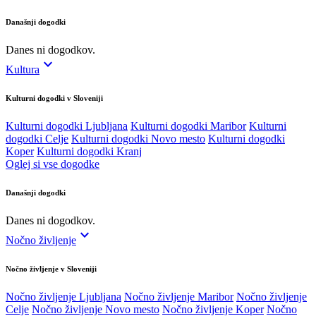
Današnji dogodki
Danes ni dogodkov.
expand_more
Kultura
Kulturni dogodki v Sloveniji
Kulturni dogodki Ljubljana
Kulturni dogodki Maribor
Kulturni
dogodki Celje
Kulturni dogodki Novo mesto
Kulturni dogodki
Koper
Kulturni dogodki Kranj
Oglej si vse dogodke
Današnji dogodki
Danes ni dogodkov.
expand_more
Nočno življenje
Nočno življenje v Sloveniji
Nočno življenje Ljubljana
Nočno življenje Maribor
Nočno življenje
Celje
Nočno življenje Novo mesto
Nočno življenje Koper
Nočno