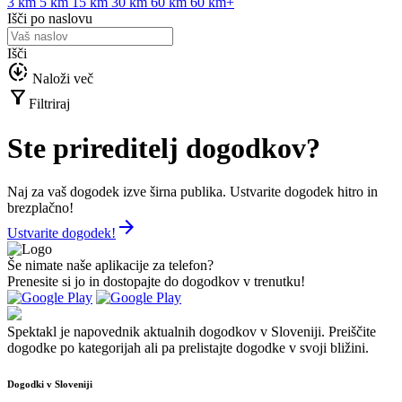
3 km
5 km
15 km
30 km
60 km
60 km+
Išči po naslovu
Išči
downloading
Naloži več
filter_alt
Filtriraj
Ste prireditelj dogodkov?
Naj za vaš dogodek izve širna publika. Ustvarite dogodek hitro in
brezplačno!
arrow_forward
Ustvarite dogodek!
Še nimate naše aplikacije za telefon?
Prenesite si jo in dostopajte do dogodkov v trenutku!
Spektakl je napovednik aktualnih dogodkov v Sloveniji. Preiščite
dogodke po kategorijah ali pa prelistajte dogodke v svoji bližini.
Dogodki v Sloveniji