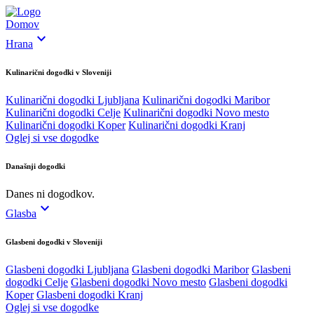
Domov
expand_more
Hrana
Kulinarični dogodki v Sloveniji
Kulinarični dogodki Ljubljana
Kulinarični dogodki Maribor
Kulinarični dogodki Celje
Kulinarični dogodki Novo mesto
Kulinarični dogodki Koper
Kulinarični dogodki Kranj
Oglej si vse dogodke
Današnji dogodki
Danes ni dogodkov.
expand_more
Glasba
Glasbeni dogodki v Sloveniji
Glasbeni dogodki Ljubljana
Glasbeni dogodki Maribor
Glasbeni
dogodki Celje
Glasbeni dogodki Novo mesto
Glasbeni dogodki
Koper
Glasbeni dogodki Kranj
Oglej si vse dogodke