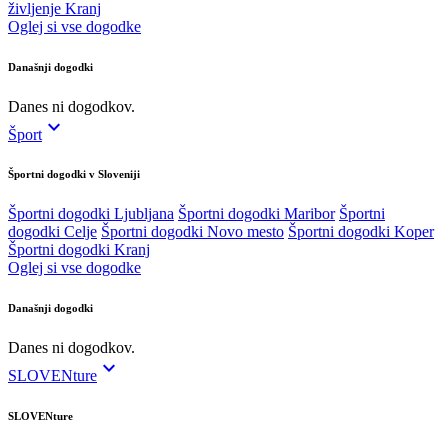
življenje Kranj
Oglej si vse dogodke
Današnji dogodki
Danes ni dogodkov.
expand_more
Šport
Športni dogodki v Sloveniji
Športni dogodki Ljubljana
Športni dogodki Maribor
Športni
dogodki Celje
Športni dogodki Novo mesto
Športni dogodki Koper
Športni dogodki Kranj
Oglej si vse dogodke
Današnji dogodki
Danes ni dogodkov.
expand_more
SLOVENture
SLOVENture