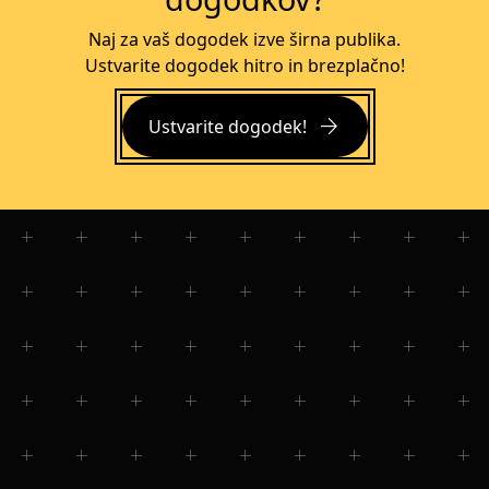
Naj za vaš dogodek izve širna publika.
Ustvarite dogodek hitro in brezplačno!
arrow_forward
Ustvarite dogodek!