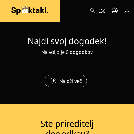
search
language
person
Išči
Najdi svoj dogodek!
Na voljo je 0 dogodkov
downloading
Naloži več
Ste prireditelj
dogodkov?