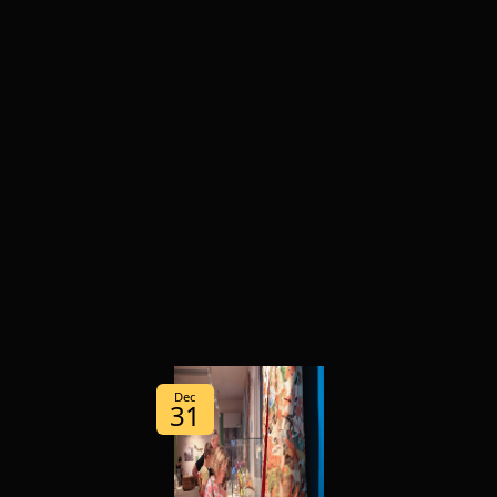
Dec
31