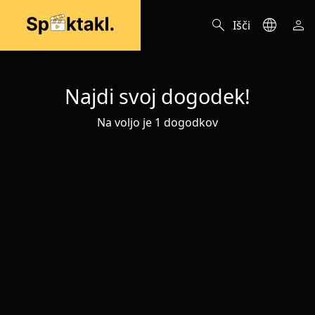
search
language
person
Išči
Najdi svoj dogodek!
Na voljo je 1 dogodkov