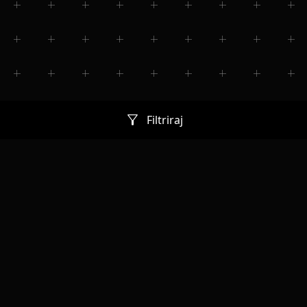
filter_alt
Filtriraj