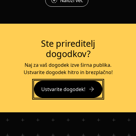
downloading
Naloži več
Ste prireditelj
dogodkov?
Naj za vaš dogodek izve širna publika.
Ustvarite dogodek hitro in brezplačno!
arrow_forward
Ustvarite dogodek!