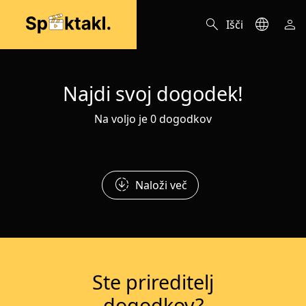
search
language
person
Išči
Najdi svoj dogodek!
Na voljo je 0 dogodkov
downloading
Naloži več
Ste prireditelj
dogodkov?