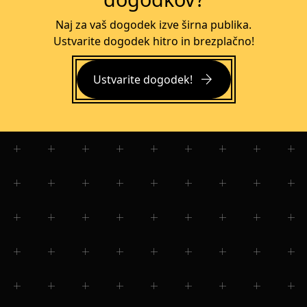
Naj za vaš dogodek izve širna publika.
Ustvarite dogodek hitro in brezplačno!
arrow_forward
Ustvarite dogodek!