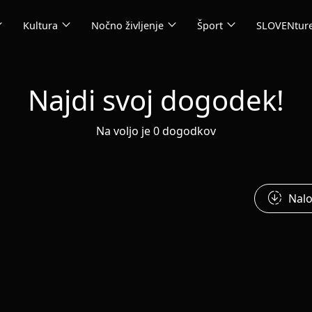
_more
expand_more
expand_more
expand_more
Kultura
Nočno življenje
Šport
SLOVENtur
Najdi svoj dogodek!
Na voljo je 0 dogodkov
downloading
Nalo