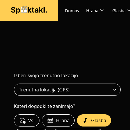
expand_more
expand
Domov
Hrana
Glasba
Izberi svojo trenutno lokacijo
Kateri dogodki te zanimajo?
all_match
lunch_dining
music_note
Vsi
Hrana
Glasba