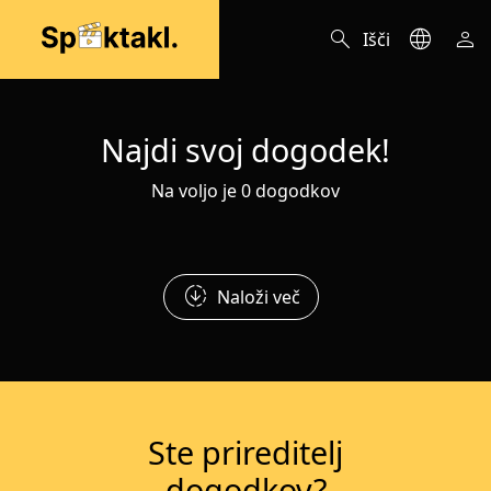
search
language
person
Išči
Najdi svoj dogodek!
Na voljo je 0 dogodkov
downloading
Naloži več
Ste prireditelj
dogodkov?