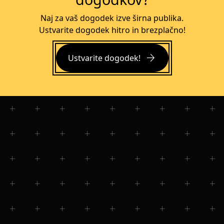
Naj za vaš dogodek izve širna publika.
Ustvarite dogodek hitro in brezplačno!
arrow_forward
Ustvarite dogodek!