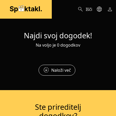
search
language
person
Išči
Najdi svoj dogodek!
Na voljo je 0 dogodkov
downloading
Naloži več
Ste prireditelj
dogodkov?