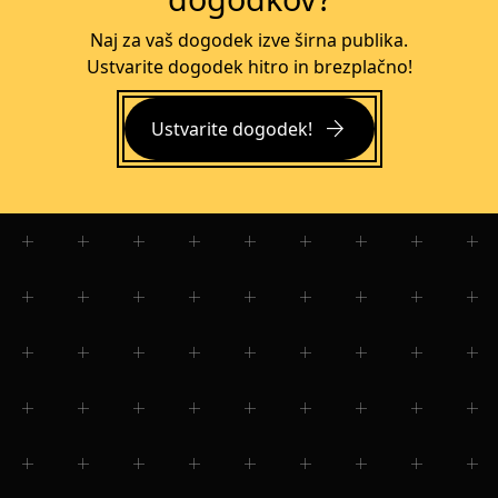
Naj za vaš dogodek izve širna publika.
Ustvarite dogodek hitro in brezplačno!
arrow_forward
Ustvarite dogodek!