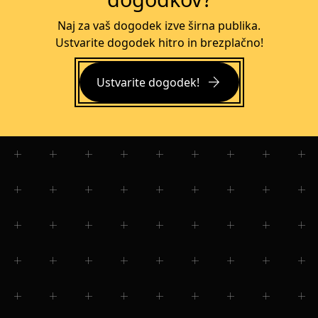
Naj za vaš dogodek izve širna publika.
Ustvarite dogodek hitro in brezplačno!
arrow_forward
Ustvarite dogodek!