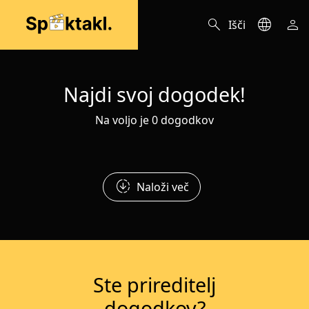
search
language
person
Išči
Najdi svoj dogodek!
Na voljo je 0 dogodkov
downloading
Naloži več
Ste prireditelj
dogodkov?