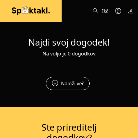
search
language
person
Išči
Najdi svoj dogodek!
Na voljo je 0 dogodkov
downloading
Naloži več
Ste prireditelj
dogodkov?