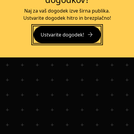
Naj za vaš dogodek izve širna publika.
Ustvarite dogodek hitro in brezplačno!
arrow_forward
Ustvarite dogodek!