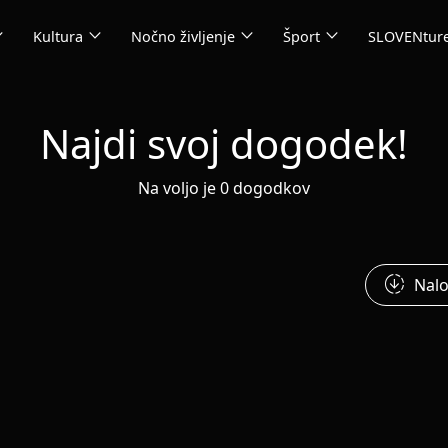
_more
expand_more
expand_more
expand_more
Kultura
Nočno življenje
Šport
SLOVENtur
Najdi svoj dogodek!
Na voljo je 0 dogodkov
downloading
Nalo