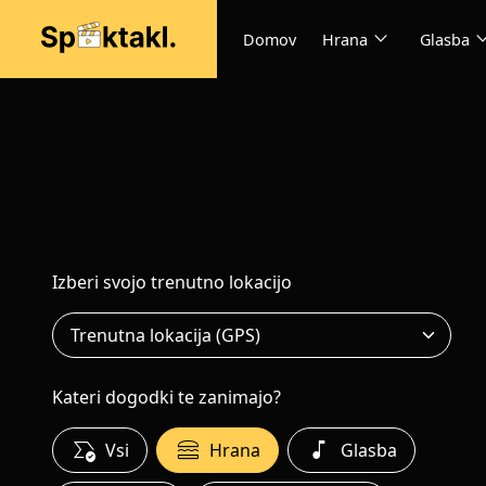
expand_more
expand
Domov
Hrana
Glasba
Izberi svojo trenutno lokacijo
Kateri dogodki te zanimajo?
all_match
lunch_dining
music_note
Vsi
Hrana
Glasba