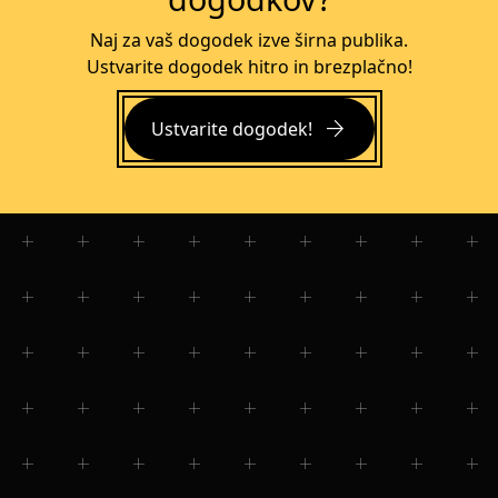
Naj za vaš dogodek izve širna publika.
Ustvarite dogodek hitro in brezplačno!
arrow_forward
Ustvarite dogodek!