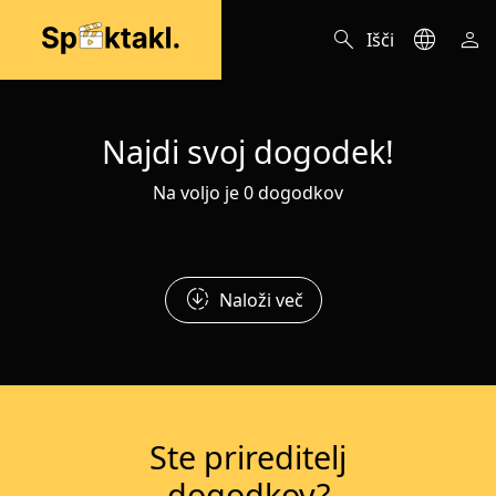
search
language
person
Išči
Najdi svoj dogodek!
Na voljo je 0 dogodkov
downloading
Naloži več
Ste prireditelj
dogodkov?