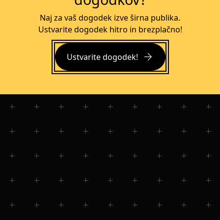
Naj za vaš dogodek izve širna publika.
Ustvarite dogodek hitro in brezplačno!
arrow_forward
Ustvarite dogodek!