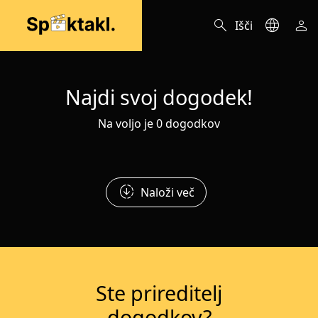
search
language
person
Išči
Najdi svoj dogodek!
Na voljo je 0 dogodkov
downloading
Naloži več
Ste prireditelj
dogodkov?