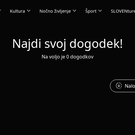
_more
expand_more
expand_more
expand_more
Kultura
Nočno življenje
Šport
SLOVENtur
Najdi svoj dogodek!
Na voljo je 0 dogodkov
downloading
Nalo