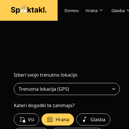
expand_more
expand
Domov
Hrana
Glasba
Izberi svojo trenutno lokacijo
Kateri dogodki te zanimajo?
all_match
lunch_dining
music_note
Vsi
Hrana
Glasba