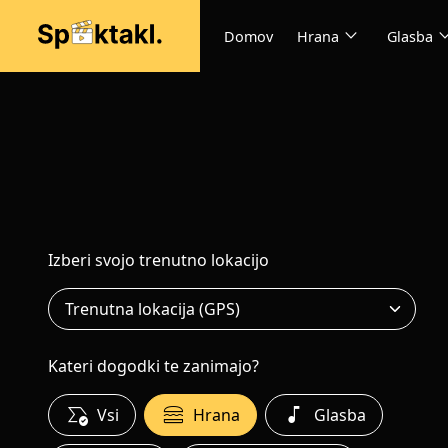
expand_more
expand
Domov
Hrana
Glasba
Izberi svojo trenutno lokacijo
Kateri dogodki te zanimajo?
all_match
lunch_dining
music_note
Vsi
Hrana
Glasba