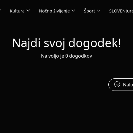
_more
expand_more
expand_more
expand_more
Kultura
Nočno življenje
Šport
SLOVENtur
Najdi svoj dogodek!
Na voljo je 0 dogodkov
downloading
Nalo