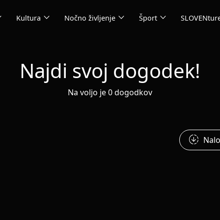
_more
expand_more
expand_more
expand_more
Kultura
Nočno življenje
Šport
SLOVENtur
Najdi svoj dogodek!
Na voljo je 0 dogodkov
downloading
Nalo