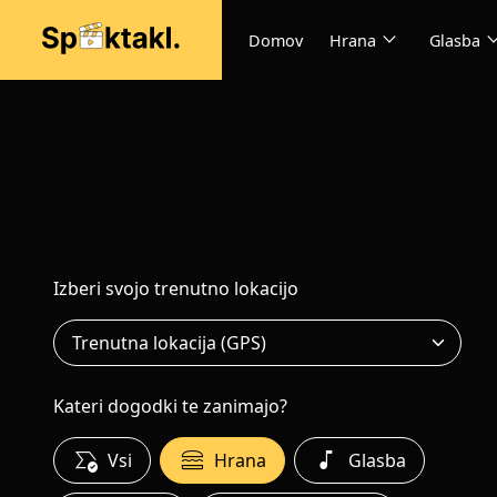
expand_more
expand
Domov
Hrana
Glasba
Izberi svojo trenutno lokacijo
Kateri dogodki te zanimajo?
all_match
lunch_dining
music_note
Vsi
Hrana
Glasba