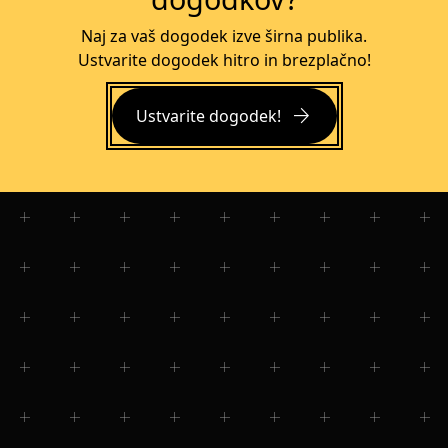
Naj za vaš dogodek izve širna publika.
Ustvarite dogodek hitro in brezplačno!
arrow_forward
Ustvarite dogodek!