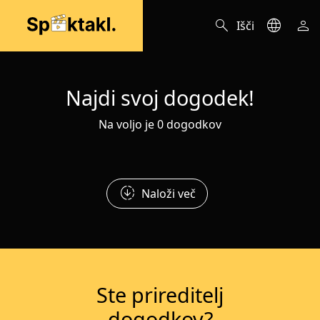
search
language
person
Išči
Najdi svoj dogodek!
Na voljo je 0 dogodkov
downloading
Naloži več
Ste prireditelj
dogodkov?