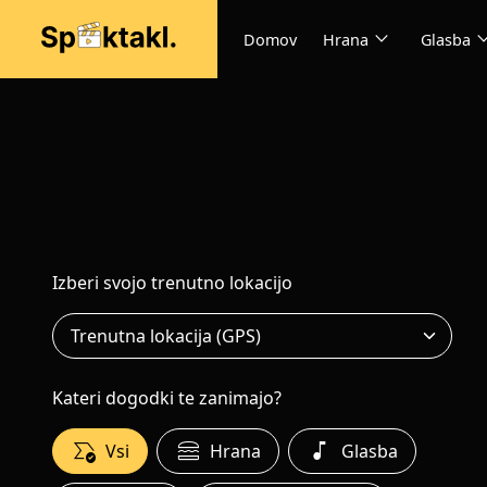
expand_more
expand
Domov
Hrana
Glasba
Izberi svojo trenutno lokacijo
Kateri dogodki te zanimajo?
all_match
lunch_dining
music_note
Vsi
Hrana
Glasba