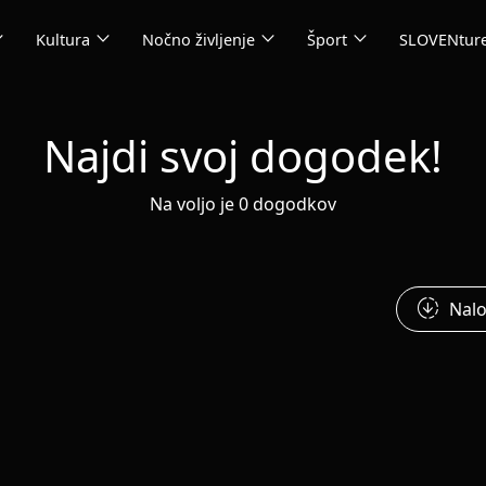
_more
expand_more
expand_more
expand_more
Kultura
Nočno življenje
Šport
SLOVENtur
Najdi svoj dogodek!
Na voljo je 0 dogodkov
downloading
Nalo