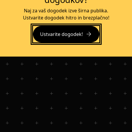
Naj za vaš dogodek izve širna publika.
Ustvarite dogodek hitro in brezplačno!
arrow_forward
Ustvarite dogodek!