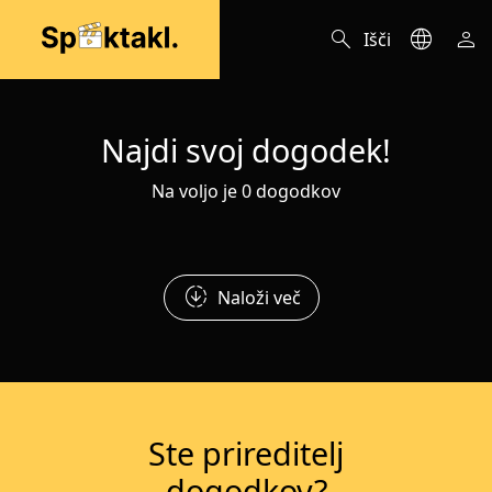
search
language
person
Išči
Najdi svoj dogodek!
Na voljo je 0 dogodkov
downloading
Naloži več
Ste prireditelj
dogodkov?