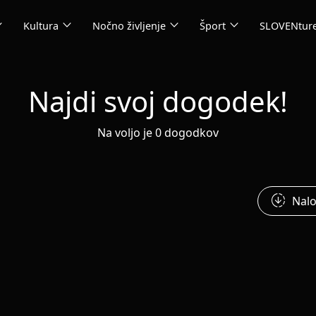
_more
expand_more
expand_more
expand_more
Kultura
Nočno življenje
Šport
SLOVENtur
Najdi svoj dogodek!
Na voljo je 0 dogodkov
downloading
Nalo