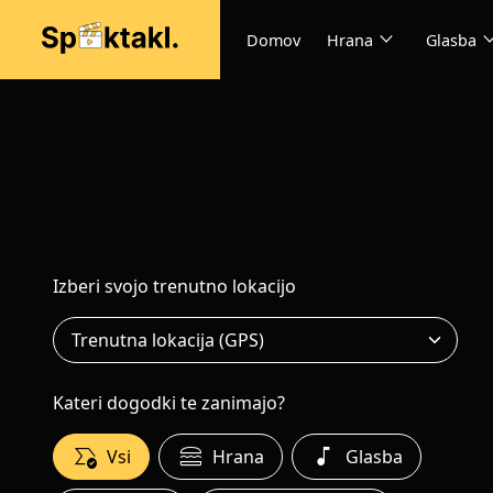
expand_more
expand
Domov
Hrana
Glasba
Izberi svojo trenutno lokacijo
Kateri dogodki te zanimajo?
all_match
lunch_dining
music_note
Vsi
Hrana
Glasba