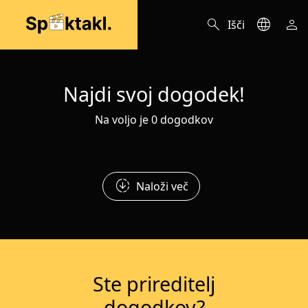
search
language
person
Išči
Najdi svoj dogodek!
Na voljo je 0 dogodkov
downloading
Naloži več
Ste prireditelj
dogodkov?