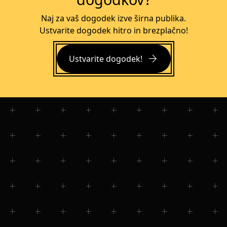
Naj za vaš dogodek izve širna publika.
Ustvarite dogodek hitro in brezplačno!
arrow_forward
Ustvarite dogodek!