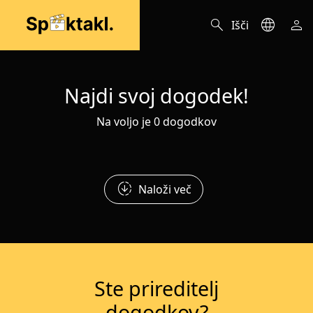
search
language
person
Išči
Najdi svoj dogodek!
Na voljo je 0 dogodkov
downloading
Naloži več
Ste prireditelj
dogodkov?