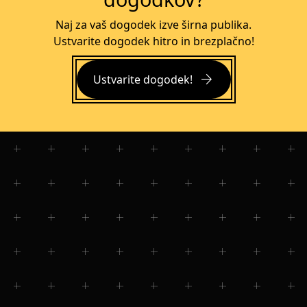
Naj za vaš dogodek izve širna publika.
Ustvarite dogodek hitro in brezplačno!
arrow_forward
Ustvarite dogodek!