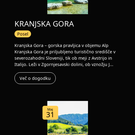
KRANJSKA GORA
Posel
Kranjska Gora – gorska pravljica v objemu Alp
Kranjska Gora je priljubljeno turistično središče v
severozahodni Sloveniji, tik ob meji z Avstrijo in
Italijo. Leži v Zgornjesavski dolini, ob vznožju J...
Več o dogodku
Maj
31