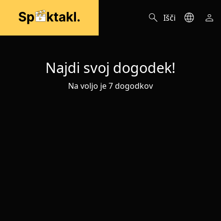
search
language
person
Išči
Najdi svoj dogodek!
Na voljo je 7 dogodkov