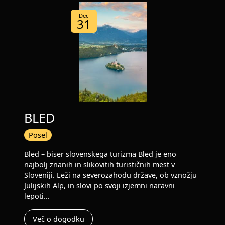
Dec
31
BLED
Posel
Bled – biser slovenskega turizma Bled je eno
najbolj znanih in slikovitih turističnih mest v
Sloveniji. Leži na severozahodu države, ob vznožju
Julijskih Alp, in slovi po svoji izjemni naravni
lepoti...
Več o dogodku