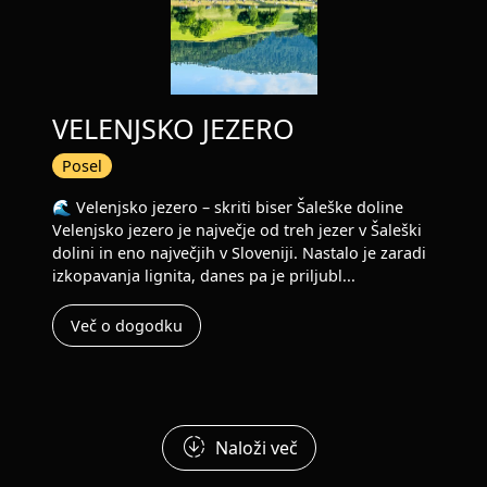
VELENJSKO JEZERO
Posel
🌊 Velenjsko jezero – skriti biser Šaleške doline
Velenjsko jezero je največje od treh jezer v Šaleški
dolini in eno največjih v Sloveniji. Nastalo je zaradi
izkopavanja lignita, danes pa je priljubl...
Več o dogodku
downloading
Naloži več