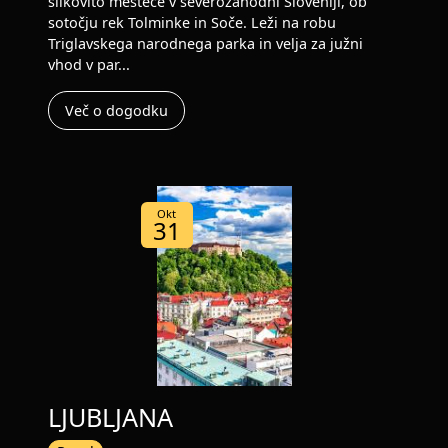
slikovito mestece v severozahodni Sloveniji, ob
sotočju rek Tolminke in Soče. Leži na robu
Triglavskega narodnega parka in velja za južni
vhod v par...
Več o dogodku
Okt
31
LJUBLJANA