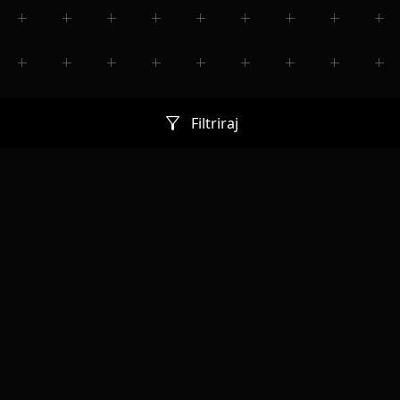
filter_alt
Filtriraj