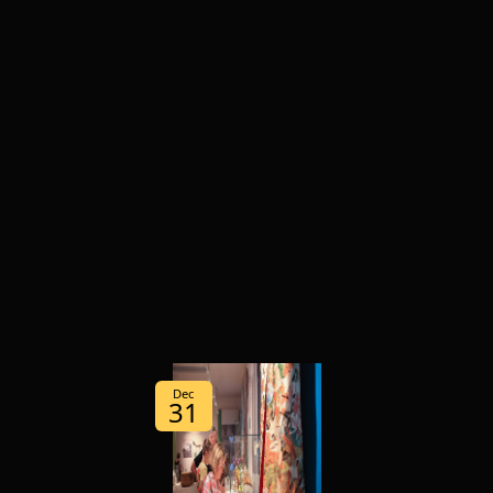
Dec
31