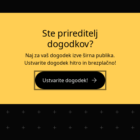
Ste prireditelj
dogodkov?
Naj za vaš dogodek izve širna publika.
Ustvarite dogodek hitro in brezplačno!
arrow_forward
Ustvarite dogodek!