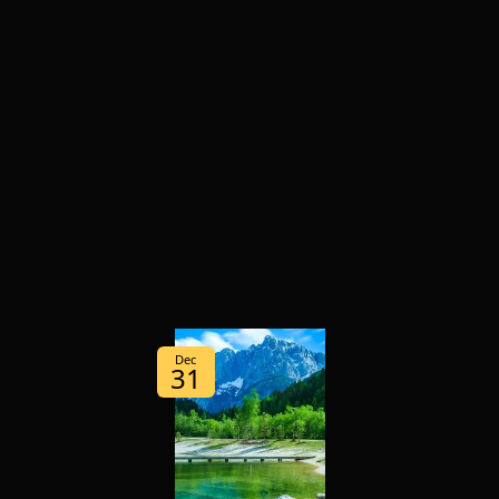
Dec
31