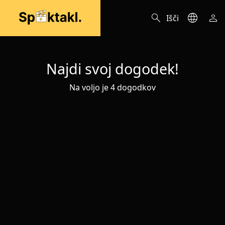
search
language
person
Išči
Najdi svoj dogodek!
Na voljo je 4 dogodkov