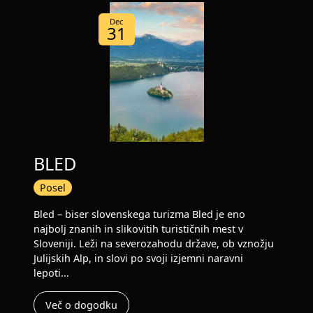
Dec
31
BLED
Posel
Bled – biser slovenskega turizma Bled je eno
najbolj znanih in slikovitih turističnih mest v
Sloveniji. Leži na severozahodu države, ob vznožju
Julijskih Alp, in slovi po svoji izjemni naravni
lepoti...
Več o dogodku