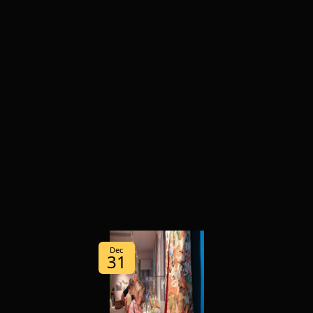
Dec
31