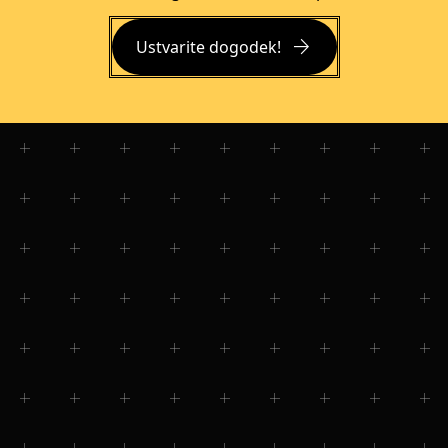
arrow_forward
Ustvarite dogodek!