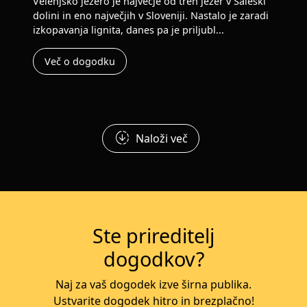
Velenjsko jezero je največje od treh jezer v Šaleški
dolini in eno največjih v Sloveniji. Nastalo je zaradi
izkopavanja lignita, danes pa je priljubl...
Več o dogodku
downloading
Naloži več
Ste prireditelj
dogodkov?
Naj za vaš dogodek izve širna publika.
Ustvarite dogodek hitro in brezplačno!