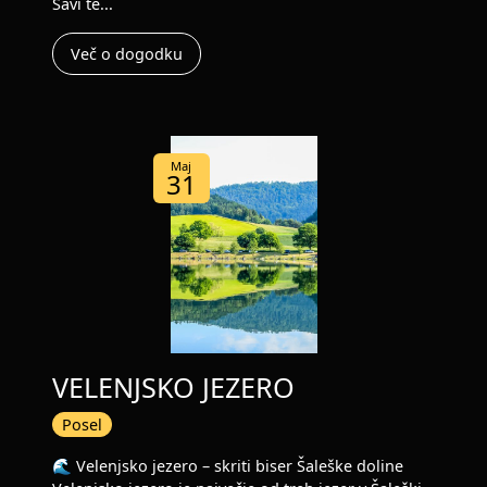
Savi te...
Več o dogodku
Maj
31
VELENJSKO JEZERO
Posel
🌊 Velenjsko jezero – skriti biser Šaleške doline